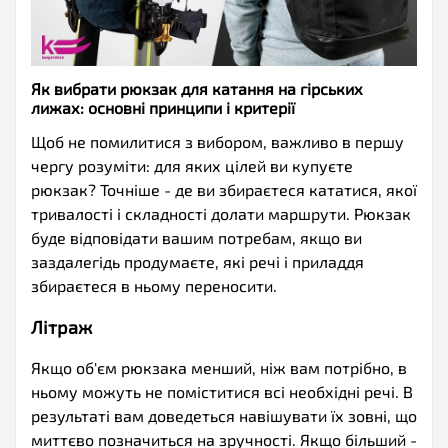
Як вибрати рюкзак для катання на гірських
лижах: основні принципи і критерії
Щоб не помилитися з вибором, важливо в першу
чергу розуміти: для яких цілей ви купуєте
рюкзак? Точніше - де ви збираєтеся кататися, якої
тривалості і складності долати маршрути. Рюкзак
буде відповідати вашим потребам, якщо ви
заздалегідь продумаєте, які речі і приладдя
збираєтеся в ньому переносити.
Літраж
Якщо об'єм рюкзака менший, ніж вам потрібно, в
ньому можуть не поміститися всі необхідні речі. В
результаті вам доведеться навішувати їх зовні, що
миттєво позначиться на зручності. Якщо більший -