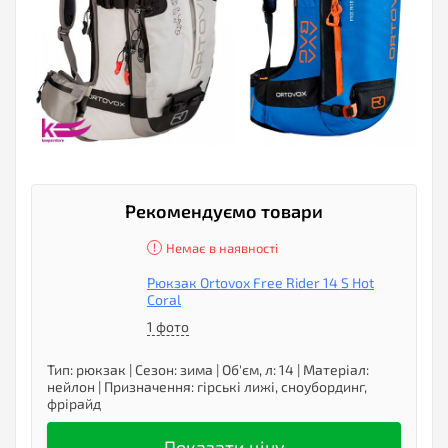
Рекомендуємо товари
Немає в наявності
Рюкзак Ortovox Free Rider 14 S Hot
Coral
1 фото
Тип
:
рюкзак
|
Сезон
:
зима
|
Об'єм, л
:
14
|
Матеріал
:
нейлон
|
Призначення
:
гірські лижі, сноубординг,
фрірайд
Показати ціну