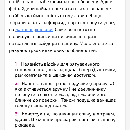
в цій справі - забезпечити свою безпеку. Адже
фрірайдери найчастіше катаються в зонах, де
найбільша ймовірність сходу лавин. Якщо
зібралися катати фрірайд, варто звернути увагу
на
лавинні рюкзаки
. Саме вони істотно
підвищують шанси на виживання в разі
потрапляння райдера в лавину. Можливо це за
рахунок трьох ключових особливостей:
Наявність відсіку для рятувального
спорядження (лопати, щупа, біпера), аптечки,
ремкомплекта з швидким доступом.
Наявність повітряної подушки (парашута),
яка активується вручну і не дає лижнику
потонути в сніговій масі, піднімаючи його
ближче до поверхні. Також подушка захищає
голову і шию від травм.
Конструкція, що захищає спину від травм,
ударів. Це міцний прошарок, вшитий в спинку
рюкзака.