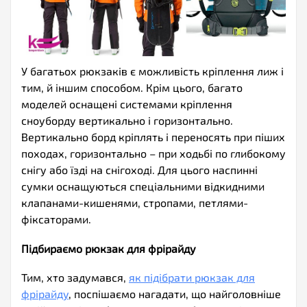
У багатьох рюкзаків є можливість кріплення лиж і
тим, й іншим способом. Крім цього, багато
моделей оснащені системами кріплення
сноуборду вертикально і горизонтально.
Вертикально борд кріплять і переносять при піших
походах, горизонтально – при ходьбі по глибокому
снігу або їзді на снігоході. Для цього наспинні
сумки оснащуються спеціальними відкидними
клапанами-кишенями, стропами, петлями-
фіксаторами.
Підбираємо рюкзак для фрірайду
Тим, хто задумався,
як підібрати рюкзак для
фрірайду
, поспішаємо нагадати, що найголовніше