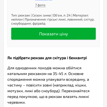
7 фото
Тип
:
рюкзак
|
Сезон
:
зима
|
Об'єм, л
:
24
|
Матеріал
:
нейлон
|
Призначення
:
гірські лижі, лавинний, скітур,
сноубординг, фрірайд
Показати ціну
Як підібрати рюкзак для скітура і беккантрі
Для одноденних походів можна обійтися
катальним рюкзаком на 35-45 л. Основне
спорядження можна упакувати всередину, а
частину – повісити зовні (наприклад, кішки,
мотузки, лижі або сноуборд). Переконайтеся
перед покупкою, що в рюкзак влазять лижні
черевики.