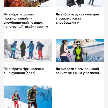
Як вибрати шолом
Як вибрати рукавички для
гірськолижний чи
гірських лиж та
сноубордичний по виду,
сноубордингу
конструкції і особливостям
Як вибрати гірськолижне
Як вибрати гірськолижний
екіпірування (одяг)
захист: чи є ціна у безпеки?