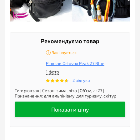
Рекомендуємо товар
Закінчується
Рюкзак Ortovox Peak 27 Blue
1 фото
2 відгуки
Тип
:
рюкзак
|
Сезон
:
зима, літо
|
Об'єм, л
:
27
|
Призначення
:
для альпінізму, для туризму, скітур
Показати ціну