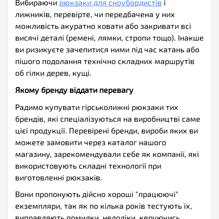
Вибираючи
рюкзаки для сноубордистів
і
лижників, перевірте, чи передбачена у них
можливість акуратно ховати або закривати всі
висячі деталі (ремені, лямки, стропи тощо). Інакше
ви ризикуєте зачепитися ними під час катань або
пішого подолання технічно складних маршрутів
об гілки дерев, кущі.
Якому бренду віддати перевагу
Радимо купувати гірськолижні рюкзаки тих
брендів, які спеціалізуються на виробництві саме
цієї продукції. Перевірені бренди, вироби яких ви
можете замовити через каталог нашого
магазину, зарекомендували себе як компанії, які
використовують складні технології при
виготовленні рюкзаків.
Вони пропонують дійсно хороші "працюючі"
екземпляри, так як по кілька років тестують їх,
виправляють помилки, недоліки, керуючись