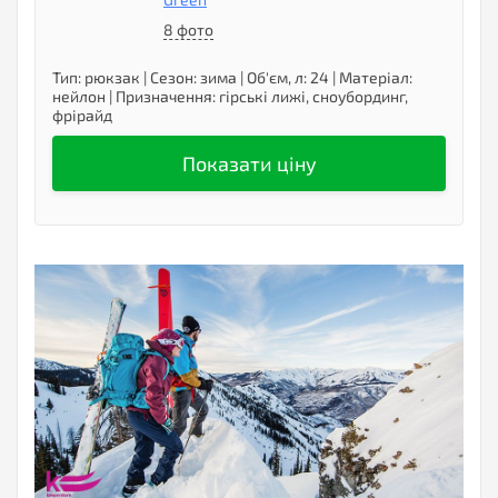
8 фото
Тип
:
рюкзак
|
Сезон
:
зима
|
Об'єм, л
:
24
|
Матеріал
:
нейлон
|
Призначення
:
гірські лижі, сноубординг,
фрірайд
Показати ціну