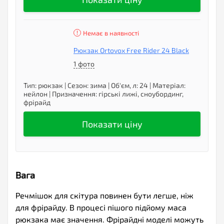
Немає в наявності
Рюкзак Ortovox Free Rider 24 Black
1 фото
Тип
:
рюкзак
|
Сезон
:
зима
|
Об'єм, л
:
24
|
Матеріал
:
нейлон
|
Призначення
:
гірські лижі, сноубординг,
фрірайд
Показати ціну
Вага
Речмішок для скітура повинен бути легше, ніж
для фрірайду. В процесі пішого підйому маса
рюкзака має значення. Фрірайдні моделі можуть