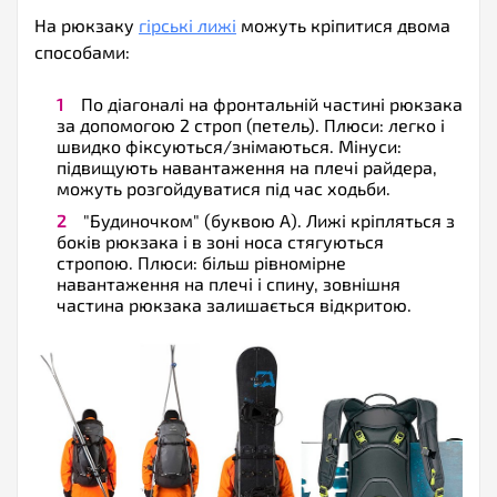
На рюкзаку
гірські лижі
можуть кріпитися двома
способами:
По діагоналі на фронтальній частині рюкзака
за допомогою 2 строп (петель). Плюси: легко і
швидко фіксуються/знімаються. Мінуси:
підвищують навантаження на плечі райдера,
можуть розгойдуватися під час ходьби.
"Будиночком" (буквою А). Лижі кріпляться з
боків рюкзака і в зоні носа стягуються
стропою. Плюси: більш рівномірне
навантаження на плечі і спину, зовнішня
частина рюкзака залишається відкритою.