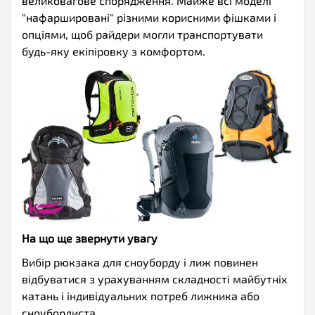
великовагове спорядження. Майже всі моделі
"нафаршировані" різними корисними фішками і
опціями, щоб райдери могли транспортувати
будь-яку екіпіровку з комфортом.
На що ще звернути увагу
Вибір рюкзака для сноуборду і лиж повинен
відбуватися з урахуванням складності майбутніх
катань і індивідуальних потреб лижника або
сноубордиста.