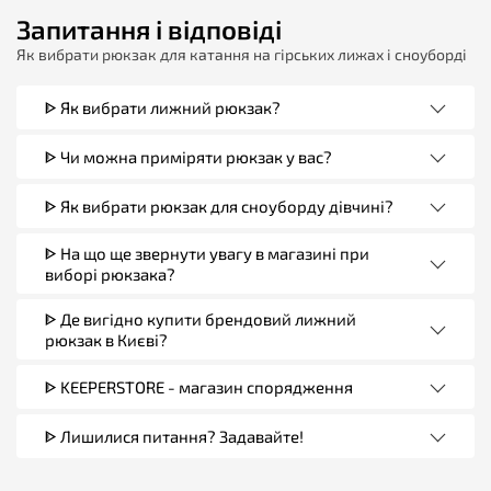
Запитання і відповіді
Як вибрати рюкзак для катання на гірських лижах і сноуборді
ᐈ Як вибрати лижний рюкзак?
ᐈ Чи можна приміряти рюкзак у вас?
ᐈ Як вибрати рюкзак для сноуборду дівчині?
ᐈ На що ще звернути увагу в магазині при
виборі рюкзака?
ᐈ Де вигідно купити брендовий лижний
рюкзак в Києві?
ᐈ KEEPERSTORE - магазин спорядження
ᐈ Лишилися питання? Задавайте!