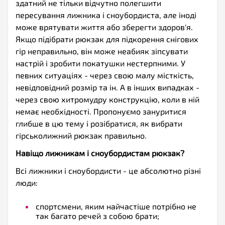
здатний не тільки відчутно полегшити
пересування лижника і сноубордиста, але іноді
може врятувати життя або зберегти здоров'я.
Якщо підібрати рюкзак для підкорення снігових
гір неправильно, він може неабияк зіпсувати
настрій і зробити покатушки нестерпними. У
певних ситуаціях - через свою малу місткість,
невідповідний розмір та ін. А в інших випадках -
через свою хитромудру конструкцію, коли в ній
немає необхідності. Пропонуємо зануритися
глибше в цю тему і розібратися, як вибрати
гірськолижний рюкзак правильно.
Навіщо лижникам і сноубордистам рюкзак?
Всі лижники і сноубордисти - це абсолютно різні
люди:
спортсмени, яким найчастіше потрібно не
так багато речей з собою брати;