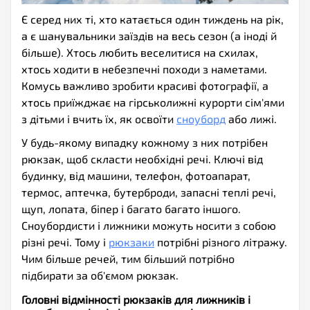
Є серед них ті, хто катається один тиждень на рік,
а є шанувальники заїздів на весь сезон (а іноді й
більше). Хтось любить веселитися на схилах,
хтось ходити в небезпечні походи з наметами.
Комусь важливо зробити красиві фотографії, а
хтось приїжджає на гірськолижні курорти сім'ями
з дітьми і вчить їх, як освоїти
сноуборд
або лижі.
У будь-якому випадку кожному з них потрібен
рюкзак, щоб скласти необхідні речі. Ключі від
будинку, від машини, телефон, фотоапарат,
термос, аптечка, бутерброди, запасні теплі речі,
щуп, лопата, біпер і багато багато іншого.
Сноубордисти і лижники можуть носити з собою
різні речі. Тому і
рюкзаки
потрібні різного літражу.
Чим більше речей, тим більший потрібно
підбирати за об'ємом рюкзак.
Головні відмінності рюкзаків для лижників і