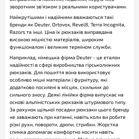
зворотним зв'язком з реальними користувачами.
Найкрутішими і надійними вважаються такі
бренди як Deuter, Ortovox, Revel8, Terra Incognita,
Razors та інші. Ціна їх рюкзаків виправдана
високою міцністю матеріалів, широким
функціоналом і великим терміном служби.
Наприклад, німецька фірма Deuter - це еталон
надійності в сфері виробництва гірськолижних
рюкзаків. Для пошиття вона використовує
особливо міцні матеріали і фурнітуру, які
додатково посилені в місцях, схильних до
сильного зносу. Деякі лінійки фірма випускає на
основі альпіністських рюкзаків штурмового типу.
За рахунок щільної посадки рюкзаки цього бренду
не заважають при катанні, навіть коли ви робите
різкі рухи, повороти, дропи, стрибки. Жорстка
спинка допомагає комфортно носити навіть