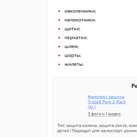
наколенники;
налокотники;
щитки;
перчатки;
шлем;
шорты;
жилеты.
Р
Комплект защиты
Triple8 Park 2-Pack
(XL)
3 фото и 1 видео
Тип
:
защита колена, защита локтя, ко
детей
|
Подходит для
:
велоспорт, ролик