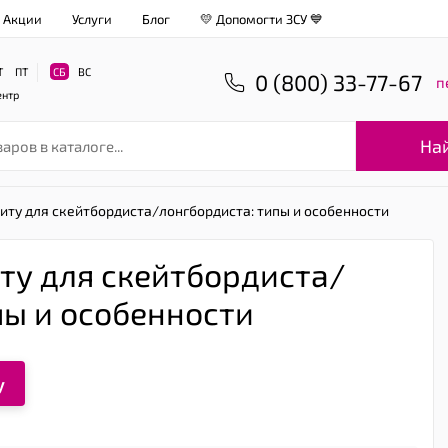
Акции
Услуги
Блог
💛 Допомогти ЗСУ 💙
Т
ПТ
СБ
ВС
0 (800) 33-77-67
п
ентр
На
иту для скейтбордиста/лонгбордиста: типы и особенности
ту для скейтбордиста/
пы и особенности
у