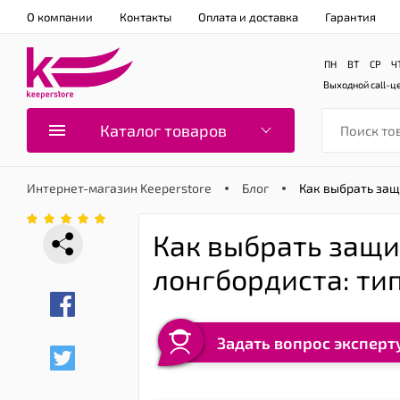
О компании
Контакты
Оплата и доставка
Гарантия
ПН
ВТ
СР
Ч
Выходной
call-ц
Каталог товаров
Интернет-магазин Keeperstore
Блог
Как выбрать защ
Как выбрать защи
лонгбордиста: ти
Задать вопрос эксперт