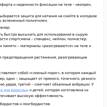
мфорта и надежности фиксации на теле - неопрен,
выбирается защита для катания на скейте в холодное
р, вспененный полиэтилен;
евлар;
ть быстро высыхать для использования в сырую
ости спортсмена - спандекс, нейлон, полиэстер;
м памяти – материалы «разогреваются» на теле и
я предотвращения растяжения, разогревающие
тавляют собой «слоеный пирог», в котором каждый
ер, один – защищает от прямого, точечного, резкого
гию удара, третий – смягчает объемные вибрации. У
а для взрослых
и детей, которая изготовлена из
печивает высокую эффективность.
бордистов и лонгбордистов: