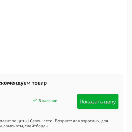
екомендуем товар
Показать цену
В наличии
мплект защиты
|
Сезон
:
лето
|
Возраст
:
для взрослых, для
и, самокаты, скейтборды