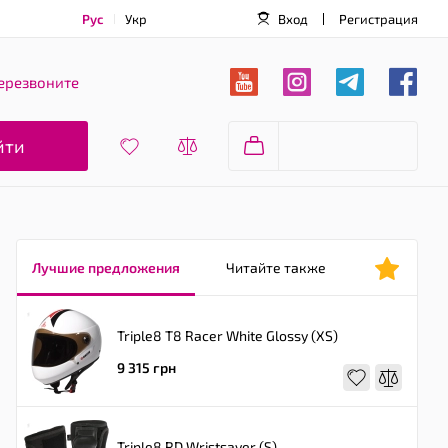
Рус
Укр
Вход
Регистрация
ерезвоните
йти
Лучшие предложения
Читайте также
Triple8 T8 Racer White Glossy (XS)
9 315 грн
Triple8 RD Wristsaver (S)