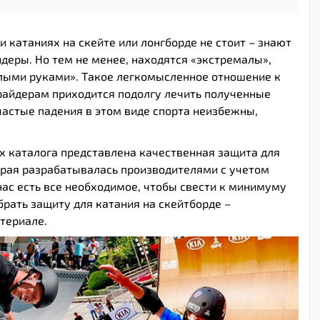
и катаниях на скейте или лонгборде не стоит – знают
деры. Но тем не менее, находятся «экстремалы»,
олыми руками». Такое легкомысленное отношение к
 райдерам приходится подолгу лечить полученные
частые падения в этом виде спорта неизбежны,
х каталога представлена качественная защита для
орая разрабатывалась производителями с учетом
нас есть все необходимое, чтобы свести к минимуму
брать защиту для катания на скейтборде –
териале.