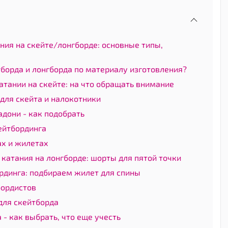
ния на скейте/лонгборде: основные типы,
борда и лонгборда по материалу изготовления?
атании на скейте: на что обращать внимание
для скейта и налокотники
адони - как подобрать
ейтбординга
ах и жилетах
катания на лонгборде: шорты для пятой точки
рдинга: подбираем жилет для спины
бордистов
для скейтборда
 - как выбрать, что еще учесть